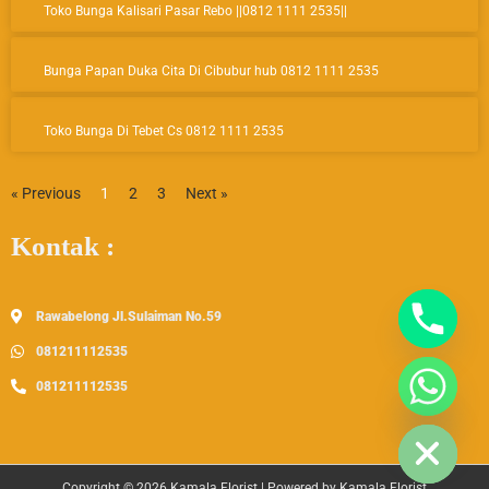
o
r
e
Toko Bunga Kalisari Pasar Rebo ||0812 1111 2535||
k
a
m
Bunga Papan Duka Cita Di Cibubur hub 0812 1111 2535
Toko Bunga Di Tebet Cs 0812 1111 2535
« Previous
1
2
3
Next »
Kontak :
Rawabelong Jl.Sulaiman No.59
081211112535
081211112535
Hide Chaty
Copyright © 2026 Kamala Florist | Powered by Kamala Florist