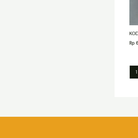
KOD
Rp
6
1