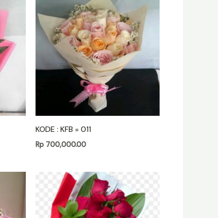
KODE : KFB = 011
Rp
700,000.00