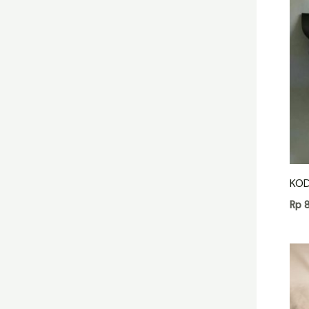
KOD
Rp
8