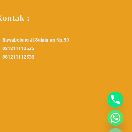
Kontak :
Rawabelong Jl.Sulaiman No.59
081211112535
081211112535
Hide Chaty