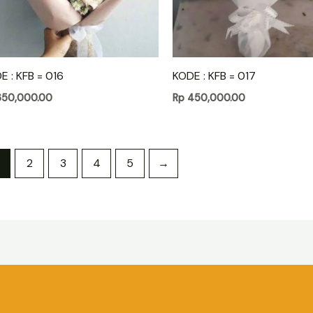
E : KFB = 016
KODE : KFB = 017
50,000.00
Rp
450,000.00
2
3
4
5
→