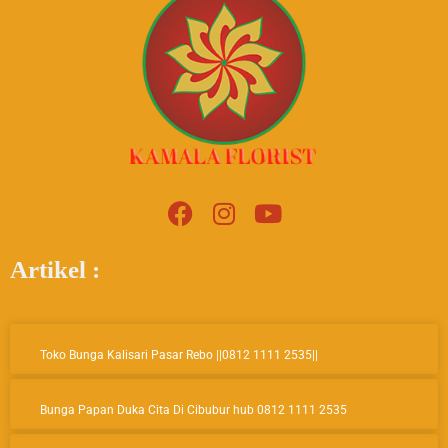
F
I
Y
a
n
o
c
s
u
Artikel :
e
t
t
b
a
u
o
g
b
Page
Page
Page
o
r
e
Toko Bunga Kalisari Pasar Rebo ||0812 1111 2535||
k
a
m
Bunga Papan Duka Cita Di Cibubur hub 0812 1111 2535