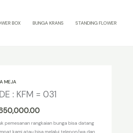
OWER BOX
BUNGA KRANS
STANDING FLOWER
A MEJA
itas
DE : KFM = 031
650,000.00
uk pemesanan rangkaian bunga bisa datang
mpat kami atau bisa melalui telepon/wa dan