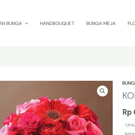
AN BUNGA
HANDBOUQUET
BUNGA MEJA
FL
BUNG
Kuant
KO
KODE
:
Rp
KFM
=
Unt
031
kete