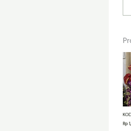
Pr
KOD
Rp
1