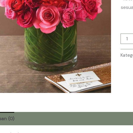
sesua
Kateg
san (0)