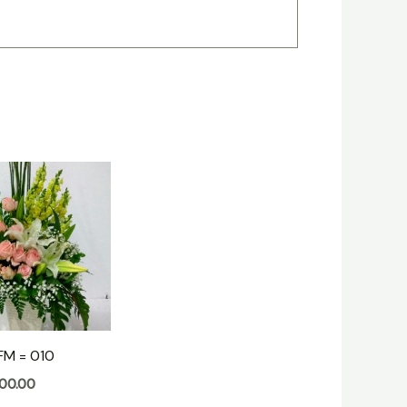
FM = 010
00.00