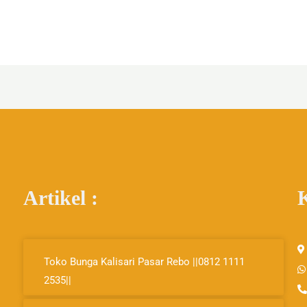
Artikel :
Page
Page
Page
Toko Bunga Kalisari Pasar Rebo ||0812 1111
2535||