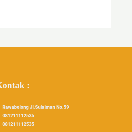
Kontak :
Rawabelong Jl.Sulaiman No.59
081211112535
081211112535