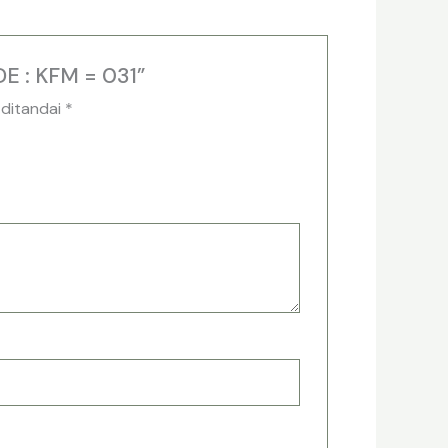
E : KFM = 031”
 ditandai
*