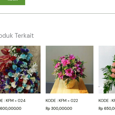
oduk Terkait
E : KFM = 024
KODE : KFM = 022
KODE : K
,600,000.00
Rp
300,000.00
Rp
650,0