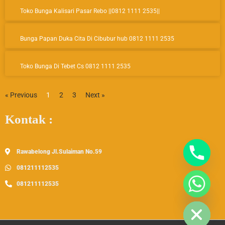
Page
Page
Page
o
r
e
Toko Bunga Kalisari Pasar Rebo ||0812 1111 2535||
k
a
m
Bunga Papan Duka Cita Di Cibubur hub 0812 1111 2535
Toko Bunga Di Tebet Cs 0812 1111 2535
« Previous
1
2
3
Next »
Kontak :
Rawabelong Jl.Sulaiman No.59
081211112535
081211112535
Hide Chaty