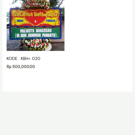
KODE : KBH= 020
Rp
500,000.00