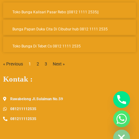
o
g
b
Page
Page
Page
o
r
e
Toko Bunga Kalisari Pasar Rebo ||0812 1111 2535||
k
a
m
Bunga Papan Duka Cita Di Cibubur hub 0812 1111 2535
Toko Bunga Di Tebet Cs 0812 1111 2535
« Previous
1
2
3
Next »
Kontak :
Rawabelong Jl.Sulaiman No.59
081211112535
081211112535
Hide Chaty