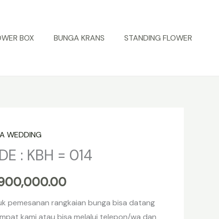
OWER BOX
BUNGA KRANS
STANDING FLOWER
A WEDDING
itas
DE : KBH = 014
900,000.00
uk pemesanan rangkaian bunga bisa datang
mpat kami atau bisa melalui telepon/wa dan