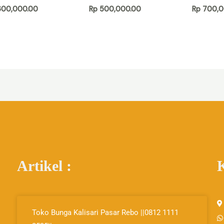
00,000.00
Rp
500,000.00
Rp
700,0
Artikel :
Page
Page
Page
Toko Bunga Kalisari Pasar Rebo ||0812 1111