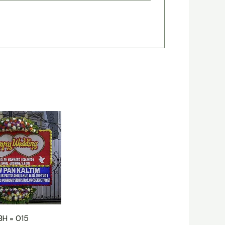
BH = 015