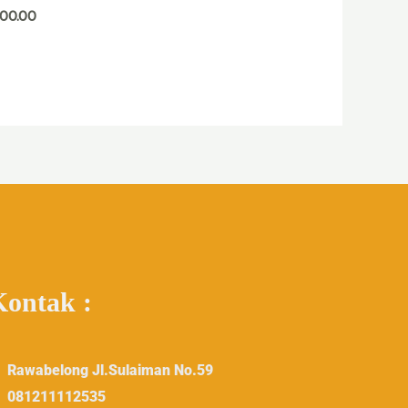
00.00
Kontak :
Rawabelong Jl.Sulaiman No.59
081211112535