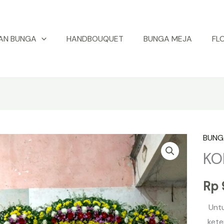
AN BUNGA
HANDBOUQUET
BUNGA MEJA
FL
BUNG
Kuant
KO
KODE
:
Rp
KBH
=
Unt
014
kete