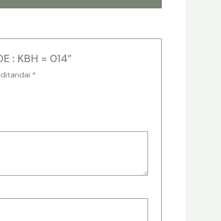
E : KBH = 014”
 ditandai
*