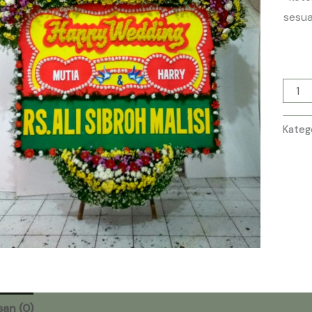
sesua
Kateg
san (0)