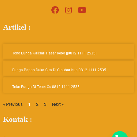
F
I
Y
a
n
o
c
s
u
Artikel :
e
t
t
b
a
u
o
g
b
Page
Page
Page
o
r
e
Toko Bunga Kalisari Pasar Rebo ||0812 1111 2535||
k
a
m
Bunga Papan Duka Cita Di Cibubur hub 0812 1111 2535
Toko Bunga Di Tebet Cs 0812 1111 2535
« Previous
1
2
3
Next »
Kontak :