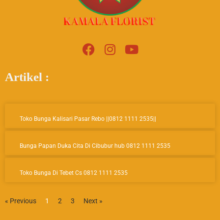
F
I
Y
a
n
o
c
s
u
Artikel :
e
t
t
b
a
u
o
g
b
Page
Page
Page
o
r
e
Toko Bunga Kalisari Pasar Rebo ||0812 1111 2535||
k
a
m
Bunga Papan Duka Cita Di Cibubur hub 0812 1111 2535
Toko Bunga Di Tebet Cs 0812 1111 2535
« Previous
1
2
3
Next »