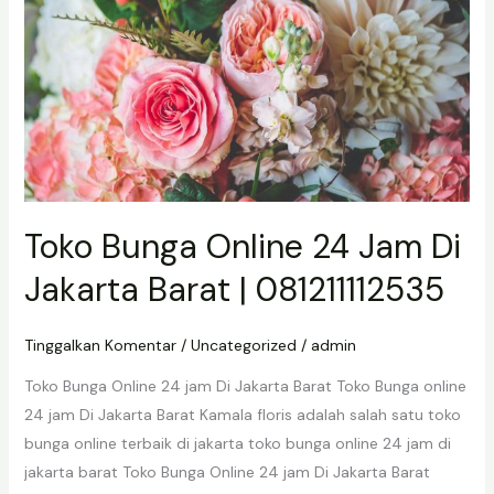
Toko
Bunga
Online
24
Jam
Di
Jakarta
Barat
Toko Bunga Online 24 Jam Di
|
081211112535
Jakarta Barat | 081211112535
Tinggalkan Komentar
/
Uncategorized
/
admin
Toko Bunga Online 24 jam Di Jakarta Barat Toko Bunga online
24 jam Di Jakarta Barat Kamala floris adalah salah satu toko
bunga online terbaik di jakarta toko bunga online 24 jam di
jakarta barat Toko Bunga Online 24 jam Di Jakarta Barat